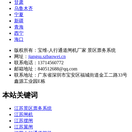
甘肃
乌鲁木齐
宁夏
新疆
青海
西宁
海口
版权所有：宝维-人行通道闸机厂家 景区票务系统
网址：
jiangsu.szbaowei.cn
联系电话：13714560772
邮箱地址：840512688@qq.com
联系地址：
广东省深圳市宝安区福城街道金工二路33号
鑫源工业园E栋
本站关键词
江苏景区票务系统
江苏闸机
江苏摆闸
江苏翼闸