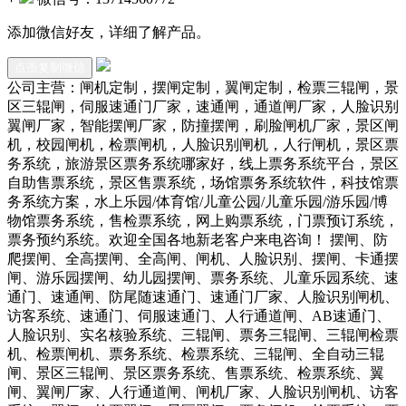
添加微信好友，详细了解产品。
点击复制微信
公司主营：闸机定制，摆闸定制，翼闸定制，检票三辊闸，景
区三辊闸，伺服速通门厂家，速通闸，通道闸厂家，人脸识别
翼闸厂家，智能摆闸厂家，防撞摆闸，刷脸闸机厂家，景区闸
机，校园闸机，检票闸机，人脸识别闸机，人行闸机，景区票
务系统，旅游景区票务系统哪家好，线上票务系统平台，景区
自助售票系统，景区售票系统，场馆票务系统软件，科技馆票
务系统方案，水上乐园/体育馆/儿童公园/儿童乐园/游乐园/博
物馆票务系统，售检票系统，网上购票系统，门票预订系统，
票务预约系统。欢迎全国各地新老客户来电咨询！ 摆闸、防
爬摆闸、全高摆闸、全高闸、闸机、人脸识别、摆闸、卡通摆
闸、游乐园摆闸、幼儿园摆闸、票务系统、儿童乐园系统、速
通门、速通闸、防尾随速通门、速通门厂家、人脸识别闸机、
访客系统、速通门、伺服速通门、人行通道闸、AB速通门、
人脸识别、实名核验系统、三辊闸、票务三辊闸、三辊闸检票
机、检票闸机、票务系统、检票系统、三辊闸、全自动三辊
闸、景区三辊闸、景区票务系统、售票系统、检票系统、翼
闸、翼闸厂家、人行通道闸、闸机厂家、人脸识别闸机、访客