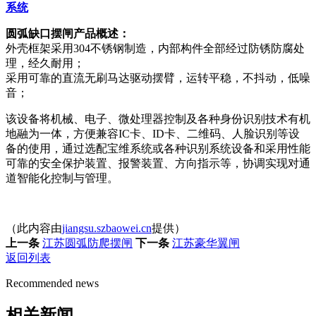
系统
圆弧缺口摆闸
产品概述：
外壳框架采用304不锈钢制造，内部构件全部经过防锈防腐处
理，经久耐用；
采用可靠的直流无刷马达驱动摆臂，运转平稳，不抖动，低噪
音；
该设备将机械、电子、微处理器控制及各种身份识别技术有机
地融为一体，方便兼容IC卡、ID卡、二维码、人脸识别等设
备的使用，通过选配宝维系统或各种识别系统设备和采用性能
可靠的安全保护装置、报警装置、方向指示等，协调实现对通
道智能化控制与管理。
（此内容由
jiangsu.szbaowei.cn
提供）
上一条
江苏圆弧防爬摆闸
下一条
江苏豪华翼闸
返回列表
Recommended news
相关新闻