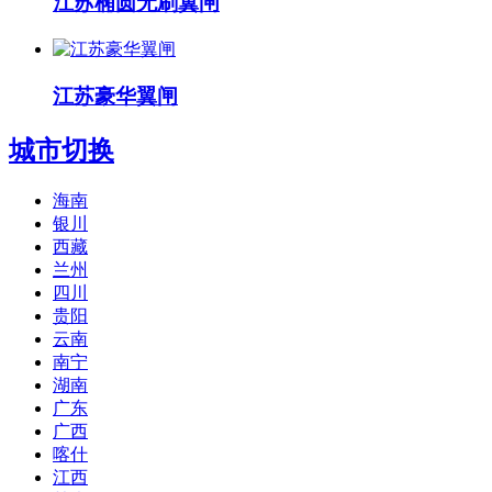
江苏椭圆无刷翼闸
江苏豪华翼闸
城市切换
海南
银川
西藏
兰州
四川
贵阳
云南
南宁
湖南
广东
广西
喀什
江西