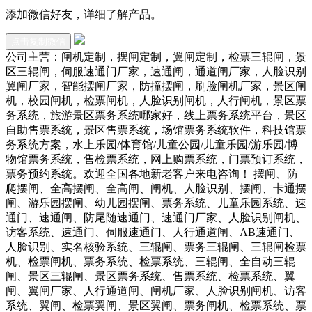
添加微信好友，详细了解产品。
点击复制微信
公司主营：闸机定制，摆闸定制，翼闸定制，检票三辊闸，景
区三辊闸，伺服速通门厂家，速通闸，通道闸厂家，人脸识别
翼闸厂家，智能摆闸厂家，防撞摆闸，刷脸闸机厂家，景区闸
机，校园闸机，检票闸机，人脸识别闸机，人行闸机，景区票
务系统，旅游景区票务系统哪家好，线上票务系统平台，景区
自助售票系统，景区售票系统，场馆票务系统软件，科技馆票
务系统方案，水上乐园/体育馆/儿童公园/儿童乐园/游乐园/博
物馆票务系统，售检票系统，网上购票系统，门票预订系统，
票务预约系统。欢迎全国各地新老客户来电咨询！ 摆闸、防
爬摆闸、全高摆闸、全高闸、闸机、人脸识别、摆闸、卡通摆
闸、游乐园摆闸、幼儿园摆闸、票务系统、儿童乐园系统、速
通门、速通闸、防尾随速通门、速通门厂家、人脸识别闸机、
访客系统、速通门、伺服速通门、人行通道闸、AB速通门、
人脸识别、实名核验系统、三辊闸、票务三辊闸、三辊闸检票
机、检票闸机、票务系统、检票系统、三辊闸、全自动三辊
闸、景区三辊闸、景区票务系统、售票系统、检票系统、翼
闸、翼闸厂家、人行通道闸、闸机厂家、人脸识别闸机、访客
系统、翼闸、检票翼闸、景区翼闸、票务闸机、检票系统、票