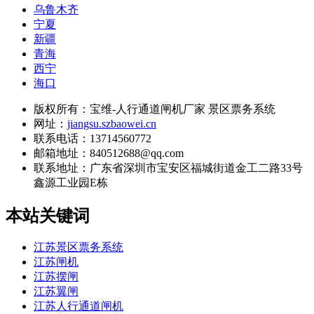
乌鲁木齐
宁夏
新疆
青海
西宁
海口
版权所有：宝维-人行通道闸机厂家 景区票务系统
网址：
jiangsu.szbaowei.cn
联系电话：13714560772
邮箱地址：840512688@qq.com
联系地址：
广东省深圳市宝安区福城街道金工二路33号
鑫源工业园E栋
本站关键词
江苏景区票务系统
江苏闸机
江苏摆闸
江苏翼闸
江苏人行通道闸机