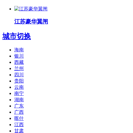
江苏豪华翼闸
城市切换
海南
银川
西藏
兰州
四川
贵阳
云南
南宁
湖南
广东
广西
喀什
江西
甘肃