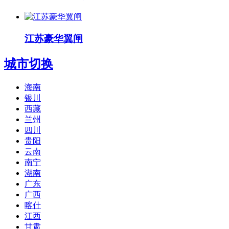
江苏豪华翼闸
城市切换
海南
银川
西藏
兰州
四川
贵阳
云南
南宁
湖南
广东
广西
喀什
江西
甘肃