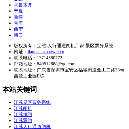
乌鲁木齐
宁夏
新疆
青海
西宁
海口
版权所有：宝维-人行通道闸机厂家 景区票务系统
网址：
jiangsu.szbaowei.cn
联系电话：13714560772
邮箱地址：840512688@qq.com
联系地址：
广东省深圳市宝安区福城街道金工二路33号
鑫源工业园E栋
本站关键词
江苏景区票务系统
江苏闸机
江苏摆闸
江苏翼闸
江苏人行通道闸机