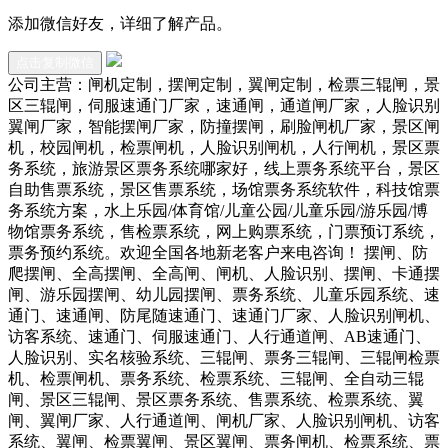
添加微信好友，详细了解产品。
点击复制微信
公司主营：闸机定制，摆闸定制，翼闸定制，检票三辊闸，景
区三辊闸，伺服速通门厂家，速通闸，通道闸厂家，人脸识别
翼闸厂家，智能摆闸厂家，防撞摆闸，刷脸闸机厂家，景区闸
机，校园闸机，检票闸机，人脸识别闸机，人行闸机，景区票
务系统，旅游景区票务系统哪家好，线上票务系统平台，景区
自助售票系统，景区售票系统，场馆票务系统软件，科技馆票
务系统方案，水上乐园/体育馆/儿童公园/儿童乐园/游乐园/博
物馆票务系统，售检票系统，网上购票系统，门票预订系统，
票务预约系统。欢迎全国各地新老客户来电咨询！ 摆闸、防
爬摆闸、全高摆闸、全高闸、闸机、人脸识别、摆闸、卡通摆
闸、游乐园摆闸、幼儿园摆闸、票务系统、儿童乐园系统、速
通门、速通闸、防尾随速通门、速通门厂家、人脸识别闸机、
访客系统、速通门、伺服速通门、人行通道闸、AB速通门、
人脸识别、实名核验系统、三辊闸、票务三辊闸、三辊闸检票
机、检票闸机、票务系统、检票系统、三辊闸、全自动三辊
闸、景区三辊闸、景区票务系统、售票系统、检票系统、翼
闸、翼闸厂家、人行通道闸、闸机厂家、人脸识别闸机、访客
系统、翼闸、检票翼闸、景区翼闸、票务闸机、检票系统、票